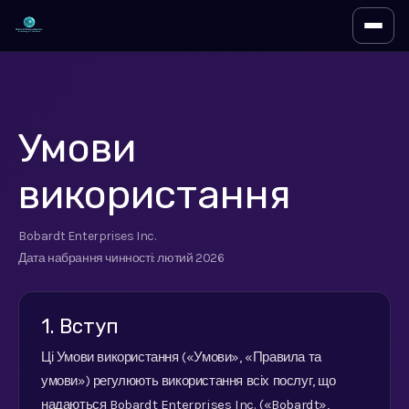
Перем
Умови
використання
Bobardt Enterprises Inc.
Дата набрання чинності: лютий 2026
1. Вступ
Ці Умови використання («Умови», «Правила та
умови») регулюють використання всіх послуг, що
надаються Bobardt Enterprises Inc. («Bobardt»,