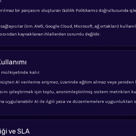
ı
ayrılmaz bir parçasını oluşturan Gizlilik Politikamız doğrultusunda iş
ağlayıcılar (örn. AWS, Google Cloud, Microsoft, ağ ortakları) kullanıl
pısından kaynaklanan ihlallerden sorumlu değildir.
 Kullanımı
 mülkiyetinde kalır.
üşteri AI verilerine erişmez, üzerinde eğitim almaz veya yeniden
nı iyileştirmek için toplu, anonimleştirilmiş sistem metrikleri kul
a uygulanabilir AI ile ilgili yasa ve düzenlemelere uygunluktan
liği ve SLA