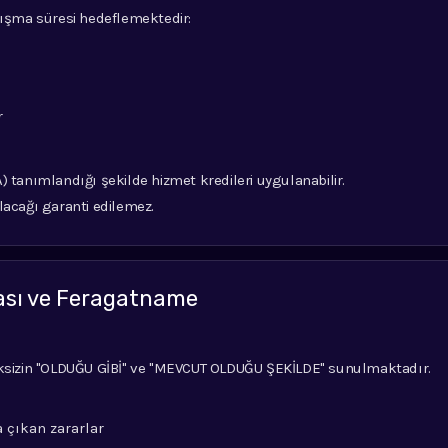
lışma süresi hedeflemektedir:
r
 tanımlandığı şekilde hizmet kredileri uygulanabilir.
lacağı garanti edilemez.
ması ve Feragatname
eksizin "OLDUĞU GİBİ" ve "MEVCUT OLDUĞU ŞEKİLDE" sunulmaktadır.
a çıkan zararlar