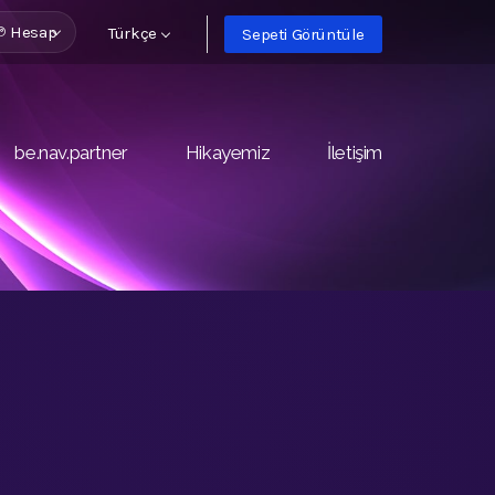
Hesap
Türkçe
Sepeti Görüntüle
be.nav.partner
Hikayemiz
İletişim