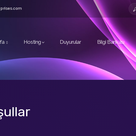
rprises.com
yfa
Hosting
Duyurular
Bilgi Bankası
şullar