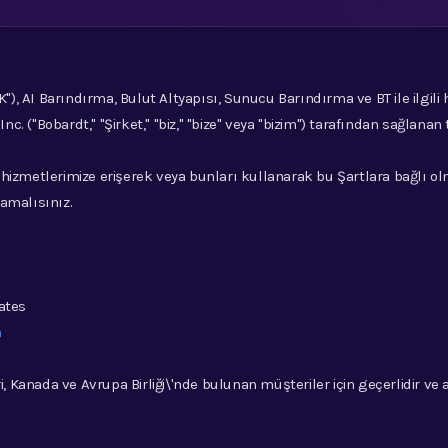
K"), AI Barındırma, Bulut Altyapısı, Sunucu Barındırma ve BT ile ilgili
. ("Bobardt," "Şirket," "biz," "bize" veya "bizim") tarafından sağlana
hizmetlerimize erişerek veya bunları kullanarak bu Şartlara bağlı ol
amalısınız.
ates
m
i, Kanada ve Avrupa Birliği\'nde bulunan müşteriler için geçerlidir ve 