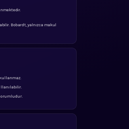
lenmektedir.
abilir. Bobardt, yalnızca makul
 kullanmaz.
lanılabilir.
 sorumludur.