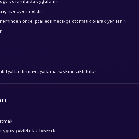
lduğu durumlarda uygulanır.
i içinde ödenmelidir.
öneminden önce iptal edilmedikçe otomatik olarak yenilenir.
r:
k fiyatlandırmayı ayarlama hakkını saklı tutar.
arı
 tutmak
a uygun şekilde kullanmak