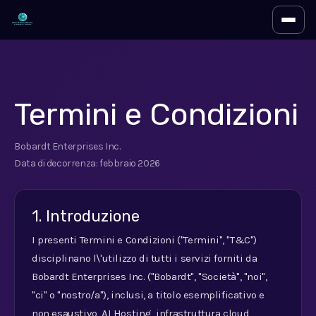
Attiva
Termini e Condizioni
Bobardt Enterprises Inc.
Data di decorrenza: febbraio 2026
1. Introduzione
I presenti Termini e Condizioni ("Termini", "T&C")
disciplinano l\'utilizzo di tutti i servizi forniti da
Bobardt Enterprises Inc. ("Bobardt", "Società", "noi",
"ci" o "nostro/a"), inclusi, a titolo esemplificativo e
non esaustivo, AI Hosting, infrastruttura cloud,