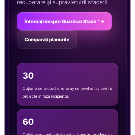
recuperare și supraviețuirii afacerii.
Întrebați despre Guardian Stack™ →
Comparați planurile
30
Opțiune de protecție runway de nivel entry pentru
proiecte în fază incipientă.
60
Opțiune de continuitate extinsă pentru produse în