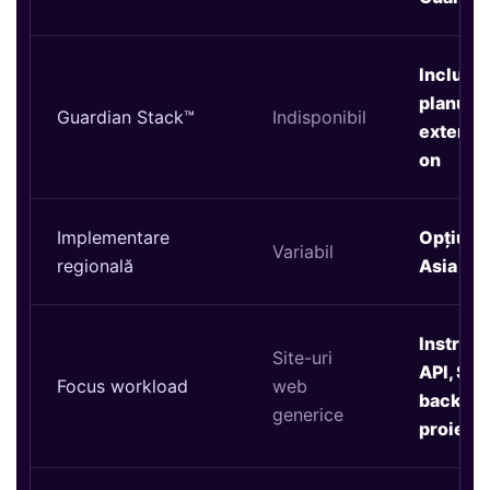
Inclus 
planului
Guardian Stack™
Indisponibil
extensib
on
Implementare
Opțiuni 
Variabil
regională
Asia
Instrum
Site-uri
API, Saa
Focus workload
web
backend
generice
proiect