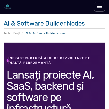
Comut
AI & Software Builder Nodes
Portal clienți
AI & Software Builder Nodes
INFRASTRUCTURĂ AI ȘI DE DEZVOLTARE DE
ÎNALTĂ PERFORMANȚĂ
Lansați proiecte AI,
SaaS, backend și
software pe
infrastructură