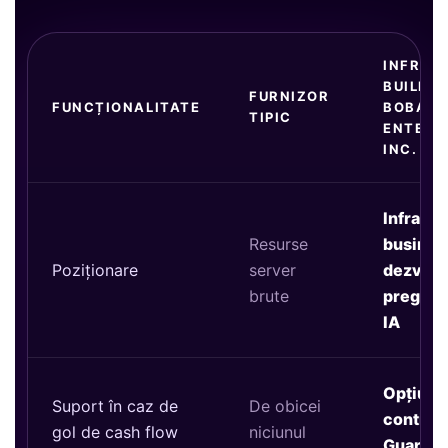
INFRAS
BUILDE
FURNIZOR
FUNCȚIONALITATE
BOBAR
TIPIC
ENTERP
INC.
Infrastr
Resurse
business
Poziționare
server
dezvolta
brute
pregătit
IA
Opțiuni
Suport în caz de
De obicei
continui
gol de cash flow
niciunul
Guardia