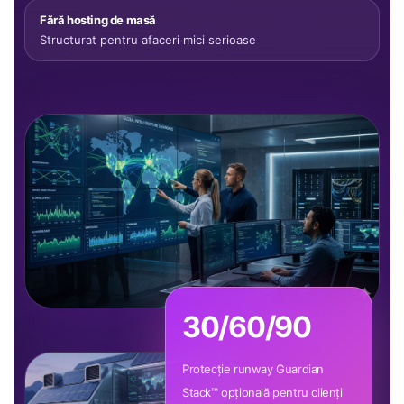
Fără hosting de masă
Structurat pentru afaceri mici serioase
30/60/90
Protecție runway Guardian
Stack™ opțională pentru clienți