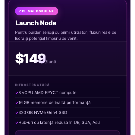
CEL MAI POPULAR
Launch Node
Pentru builderi serioși cu primii utilizatori, fluxuri reale de
lucru și potențial timpuriu de venit.
$149
/lună
INFRASTRUCTURĂ
8 vCPU AMD EPYC™ compute
16 GB memorie de înaltă performanță
320 GB NVMe Gen4 SSD
Hub-uri cu latență redusă în UE, SUA, Asia