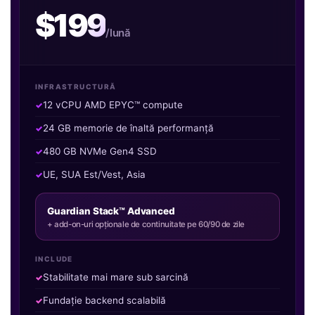
$199
/lună
INFRASTRUCTURĂ
12 vCPU AMD EPYC™ compute
24 GB memorie de înaltă performanță
480 GB NVMe Gen4 SSD
UE, SUA Est/Vest, Asia
Guardian Stack™ Advanced
+ add-on-uri opționale de continuitate pe 60/90 de zile
INCLUDE
Stabilitate mai mare sub sarcină
Fundație backend scalabilă