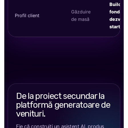
Builders
Găzduire
fondator
Profil client
de masă
dezvolta
start-up
De la proiect secundar la
platformă generatoare de
venituri.
Fie că construiți un asistent AI, produs