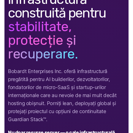
construită pentru
stabilitate,
protecție și
recuperare.
Bobardt Enterprises Inc. oferă infrastructură
pregătită pentru AI builderilor, dezvoltatorilor,
fondatorilor de micro-SaaS și startup-urilor
internaționale care au nevoie de mai mult decât
hosting obișnuit. Porniți lean, deployați global și
protejați proiectul cu opțiuni de continuitate
Guardian Stack™.
Nu doar resurse server — o cale infrastructurală