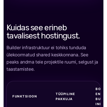
Kuidas see erineb
tavalisest hostingust.
Builder infrastruktuur ei tohiks tunduda
ülekoormatud shared keskkonnana. See
peaks andma teie projektile ruumi, selgust ja
taastamistee.
BOBA
TÜÜPILINE
ENTER
FUNKTSIOON
PAKKUJA
BUILD
INFR