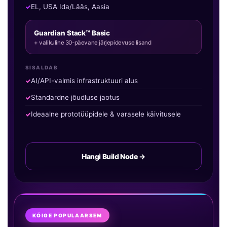
EL, USA Ida/Lääs, Aasia
Guardian Stack™ Basic
+ valikuline 30-päevane järjepidevuse lisand
SISALDAB
AI/API-valmis infrastruktuuri alus
Standardne jõudluse jaotus
Ideaalne prototüüpidele & varasele käivitusele
Hangi Build Node →
KÕIGE POPULAARSEM