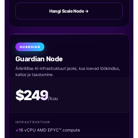
Hangi Scale Node →
GUARDIAN
Guardian Node
Ärikriitilise AI-infrastruktuuri jaoks, kus loevad töökindlus,
kaitse ja taastamine.
$249
/kuu
INFRASTRUKTUUR
16 vCPU AMD EPYC™ compute