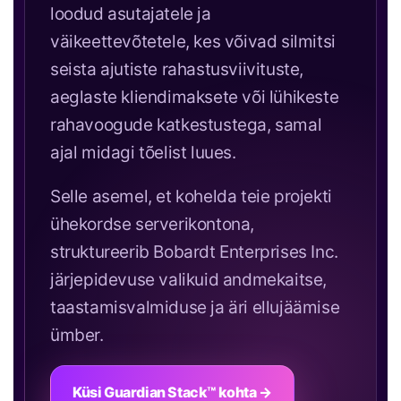
loodud asutajatele ja
väikeettevõtetele, kes võivad silmitsi
seista ajutiste rahastusviivituste,
aeglaste kliendimaksete või lühikeste
rahavoogude katkestustega, samal
ajal midagi tõelist luues.
Selle asemel, et kohelda teie projekti
ühekordse serverikontona,
struktureerib Bobardt Enterprises Inc.
järjepidevuse valikuid andmekaitse,
taastamisvalmiduse ja äri ellujäämise
ümber.
Küsi Guardian Stack™ kohta →