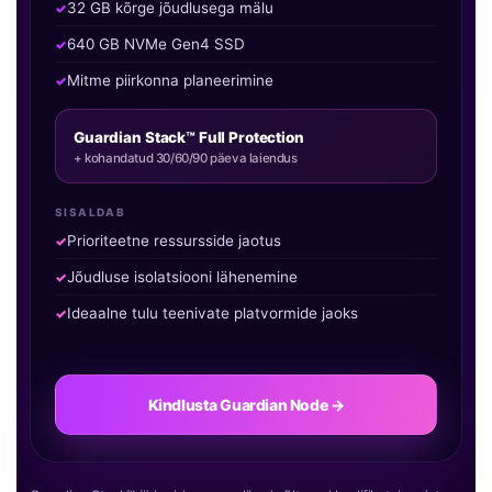
32 GB kõrge jõudlusega mälu
640 GB NVMe Gen4 SSD
Mitme piirkonna planeerimine
Guardian Stack™ Full Protection
+ kohandatud 30/60/90 päeva laiendus
SISALDAB
Prioriteetne ressursside jaotus
Jõudluse isolatsiooni lähenemine
Ideaalne tulu teenivate platvormide jaoks
Kindlusta Guardian Node →