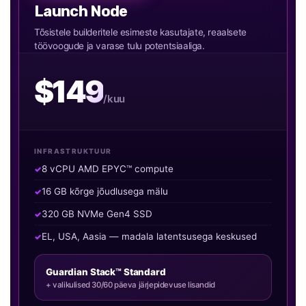
Launch Node
Tõsistele builderitele esimeste kasutajate, reaalsete
töövoogude ja varase tulu potentsiaaliga.
$149
/kuu
INFRASTRUKTUUR
8 vCPU AMD EPYC™ compute
16 GB kõrge jõudlusega mälu
320 GB NVMe Gen4 SSD
EL, USA, Aasia — madala latentsusega keskused
Guardian Stack™ Standard
+ valikulised 30/60 päeva järjepidevuse lisandid