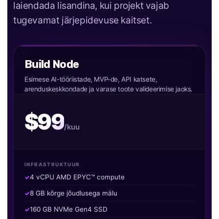
laiendada lisandina, kui projekt vajab
tugevamat järjepidevuse kaitset.
Build Node
Esimese AI-tööriistade, MVP-de, API katsete,
arenduskeskkondade ja varase toote valideerimise jaoks.
$99
/kuu
INFRASTRUKTUUR
4 vCPU AMD EPYC™ compute
8 GB kõrge jõudlusega mälu
160 GB NVMe Gen4 SSD