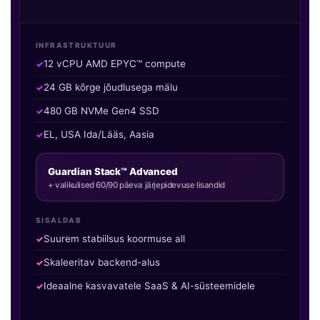
INFRASTRUKTUUR
12 vCPU AMD EPYC™ compute
24 GB kõrge jõudlusega mälu
480 GB NVMe Gen4 SSD
EL, USA Ida/Lääs, Aasia
Guardian Stack™ Advanced
+ valikulised 60/90 päeva järjepidevuse lisandid
SISALDAB
Suurem stabiilsus koormuse all
Skaleeritav backend-alus
Ideaalne kasvavatele SaaS & AI-süsteemidele