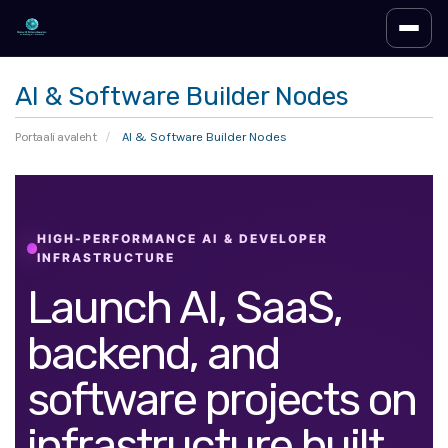
Lülita
AI & Software Builder Nodes
Portaali avaleht
AI & Software Builder Nodes
HIGH-PERFORMANCE AI & DEVELOPER
INFRASTRUCTURE
Launch AI, SaaS,
backend, and
software projects on
infrastructure built