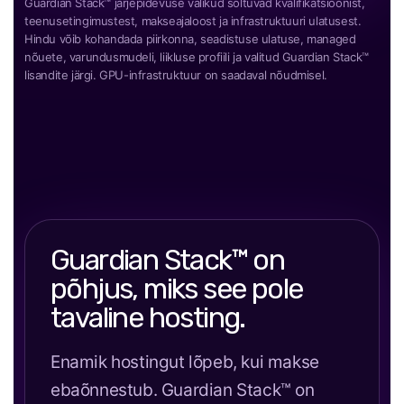
Guardian Stack™ järjepidevuse valikud sõltuvad kvalifikatsioonist,
teenusetingimustest, makseajaloost ja infrastruktuuri ulatusest.
Hindu võib kohandada piirkonna, seadistuse ulatuse, managed
nõuete, varundusmudeli, liikluse profiili ja valitud Guardian Stack™
lisandite järgi. GPU-infrastruktuur on saadaval nõudmisel.
Guardian Stack™ on
põhjus, miks see pole
tavaline hosting.
Enamik hostingut lõpeb, kui makse
ebaõnnestub. Guardian Stack™ on