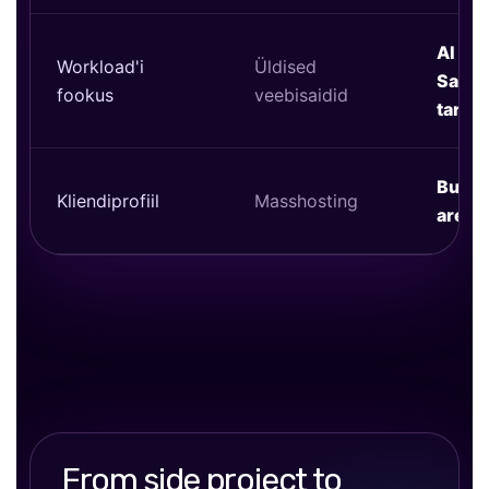
AI töö
Workload'i
Üldised
SaaS,
fookus
veebisaidid
tarkv
Builde
Kliendiprofiil
Masshosting
arenda
From side project to