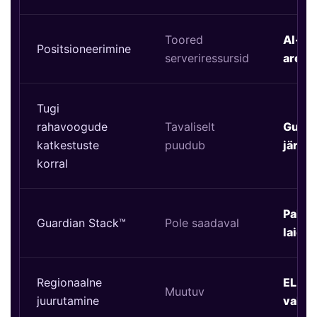
Toored
AI-val
Positsioneerimine
serveriressursid
arend
Tugi
rahavoogude
Tavaliselt
Guard
katkestuste
puudub
järje
korral
Paketi
Guardian Stack™
Pole saadaval
laien
Regionaalne
EL, US
Muutuv
juurutamine
valik