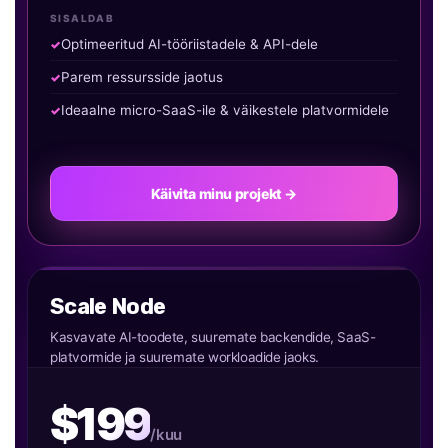
SISALDAB
Optimeeritud AI-tööriistadele & API-dele
Parem ressursside jaotus
Ideaalne micro-SaaS-ile & väikestele platvormidele
Käivita minu projekt →
Scale Node
Kasvavate AI-toodete, suuremate backendide, SaaS-
platvormide ja suuremate workloadide jaoks.
$199
/kuu