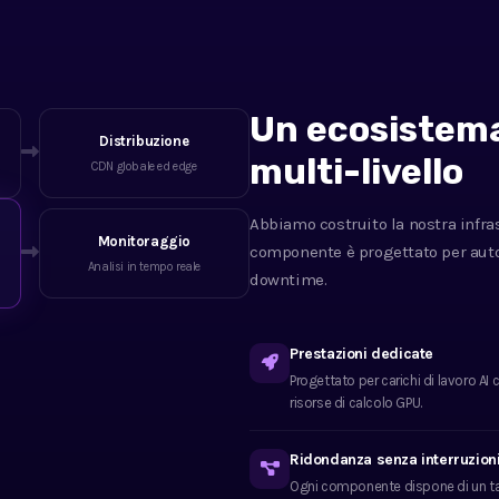
Un ecosistema
Distribuzione
multi-livello
CDN globale ed edge
Abbiamo costruito la nostra infras
Monitoraggio
componente è progettato per auto-
Analisi in tempo reale
downtime.
Prestazioni dedicate
Progettato per carichi di lavoro AI
risorse di calcolo GPU.
Ridondanza senza interruzion
Ogni componente dispone di un targ