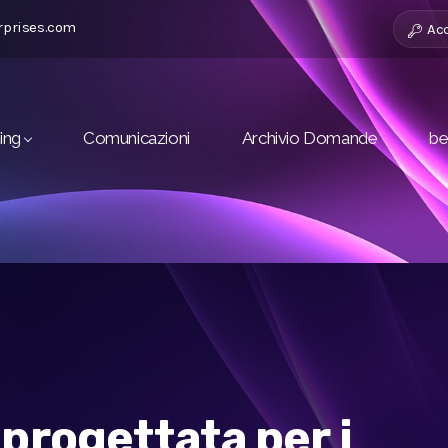
rprises.com
Ac
ting
Comunicazioni
Archivio Domande
be
 progettata per i