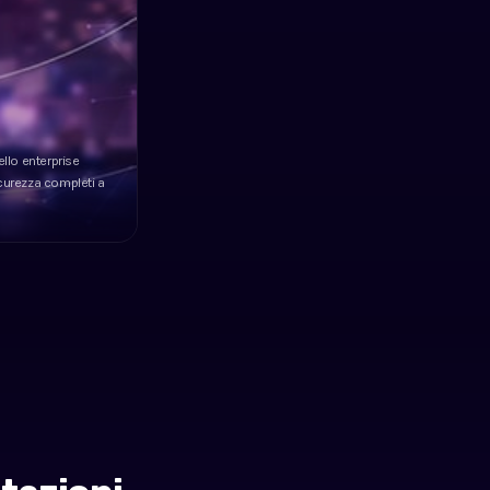
ello enterprise
sicurezza completi a