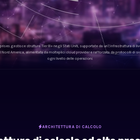
rises gestisce strutture Tier III+ negli Stati Uniti, supportate da un\'infrastruttura di liv
o il Nord America, alimentata da molteplici cloud provider e rafforzata da protocolli di 
ogni livello delle operazioni.
ARCHITETTURA DI CALCOLO