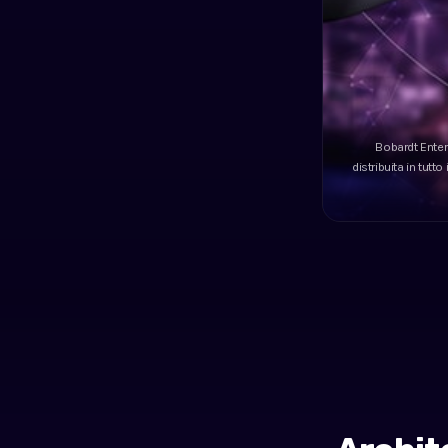
Bobardt Enterp
distribuita in tutt