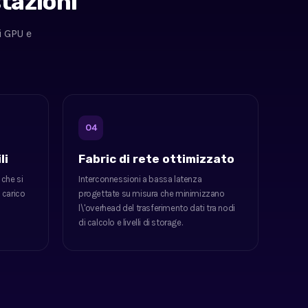
stazioni
i GPU e
04
li
Fabric di rete ottimizzato
 che si
Interconnessioni a bassa latenza
 carico
progettate su misura che minimizzano
l\'overhead del trasferimento dati tra nodi
di calcolo e livelli di storage.