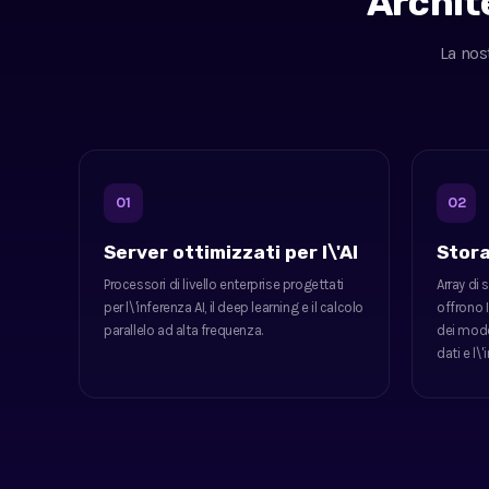
Archite
La nos
01
02
Server ottimizzati per l\'AI
Stor
Processori di livello enterprise progettati
Array di 
per l\'inferenza AI, il deep learning e il calcolo
offrono 
parallelo ad alta frequenza.
dei model
dati e l\'