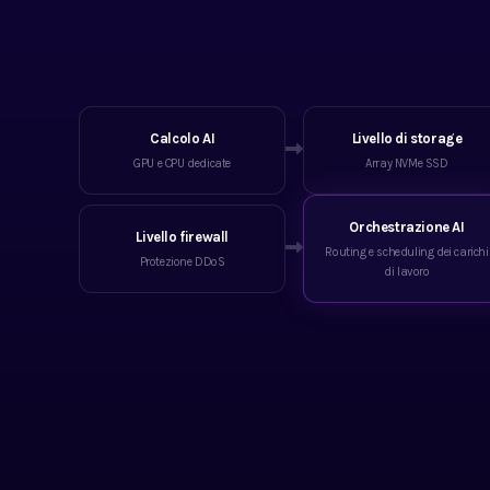
Calcolo AI
Livello di storage
GPU e CPU dedicate
Array NVMe SSD
Orchestrazione AI
Livello firewall
Routing e scheduling dei carichi
Protezione DDoS
di lavoro