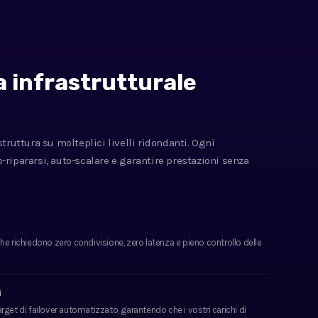
 infrastrutturale
truttura su molteplici livelli ridondanti. Ogni
ripararsi, auto-scalare e garantire prestazioni senza
 che richiedono zero condivisione, zero latenza e pieno controllo delle
i
et di failover automatizzato, garantendo che i vostri carichi di