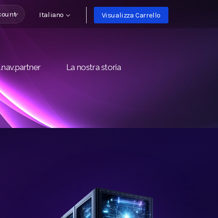
count
Italiano
Visualizza Carrello
.nav.partner
La nostra storia