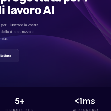
i lavoro AI
per illustrare la vostra
odello di sicurezza e
rica.
itettura
5+
<1ms
SEDI DATA CENTER
LATENZA INTERNA