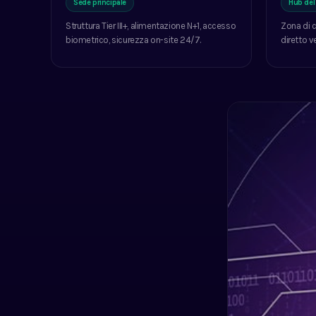
Sede principale
Hub del
Struttura Tier III+, alimentazione N+1, accesso
Zona di c
biometrico, sicurezza on-site 24/7.
diretto v