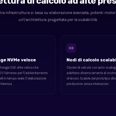
ttura di calcolo ad alte pre
tra infrastruttura si basa su elaborazione avanzata, potenti motor
un\'architettura progettata per la scalabilità.
03
age NVMe veloce
Nodi di calcolo scalabi
storage SSD ultra-veloci che
Cluster di calcolo con auto-scaling
I/O fulmineo per l\'addestramento
adattano dinamicamente al vostro
li in tempo reale, l\'elaborazione
di lavoro. Scalate dal prototipo alla
inferenza.
produzione senza interruzioni.