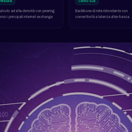
 Midwest
Centro-Sud
alcolo ad alta densità con peering
Backbone di rete ridondante con
erso i principali internet exchange.
connettività a latenza ultra-bassa.