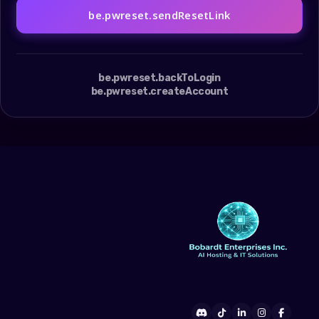
be.pwreset.sendResetLink
be.pwreset.backToLogin
be.pwreset.createAccount